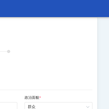
政治面貌
*